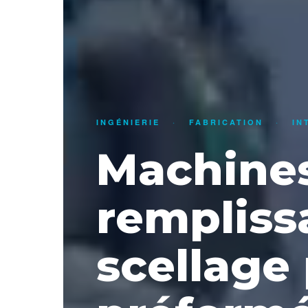
INGÉNIERIE
·
FABRICATION
·
IN
Machine
rempliss
scellage