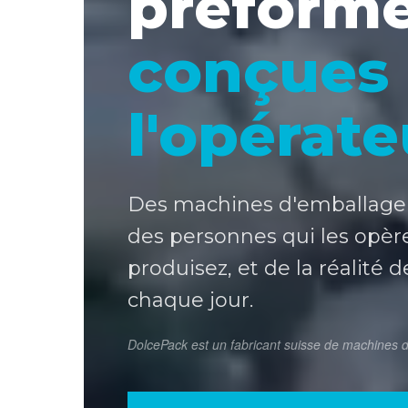
préform
conçues
l'opérate
Des machines d'emballage 
des personnes qui les opèr
produisez, et de la réalité 
chaque jour.
DolcePack est un fabricant suisse de machines d