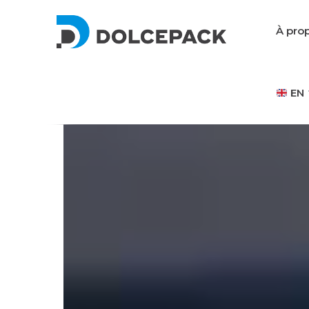
À pro
EN
Packaging Machinery