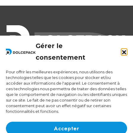
Gérer le
consentement
Legal Offices
Ra Strada de Vigna 21
6966 Lugano Switzerland
Pour offrir les meilleures expériences, nous utilisons des
technologies telles que les cookies pour stocker et/ou
accéder aux informations de l'appareil. Le consentement à
Operational Offices
ces technologies nous permettra de traiter des données telles
Via Sceresa 5
que le comportement de navigation ou les identifiants uniques
6805 Mezzovico Switzerland
sur ce site. Le fait de ne pas consentir ou de retirer son
consentement peut avoir un effet négatif sur certaines
fonctionnalités et fonctions.
Contacts
Phone:
+41 (0) 91 943 44 45
Accepter
Email:
idea@dolcepack.com