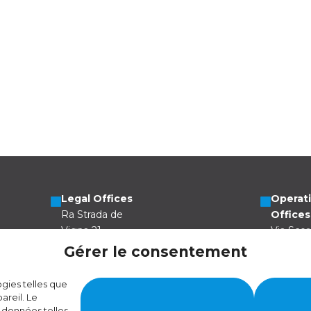
Legal Offices
Operat
Ra Strada de
Offices
Vigna 21
Via Scer
6966 Lugano
6805 Me
Gérer le consentement
Switzerland
Switzer
ogies telles que
areil. Le
 données telles