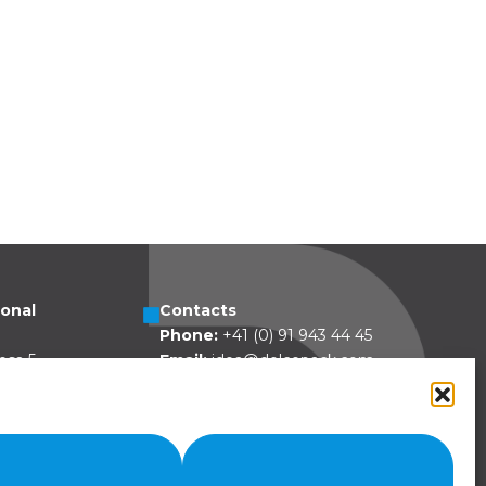
ional
Contacts
Phone:
+41 (0) 91 943 44 45
esa 5
Email:
idea@dolcepack.com
zzovico
land