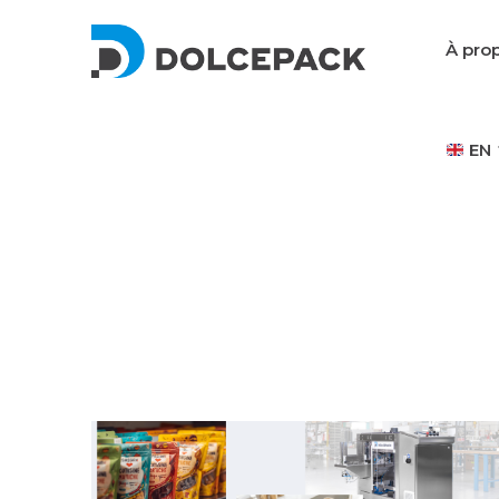
DolcePack
À pro
EN
Packaging Machinery