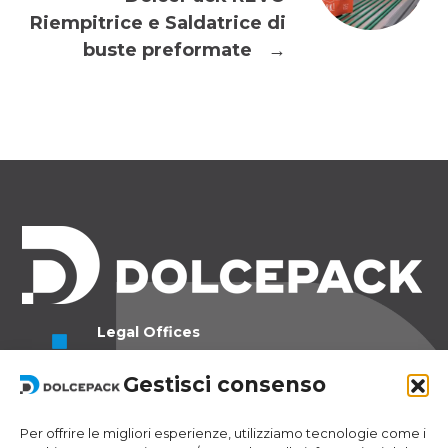
Riempitrice e Saldatrice di
buste preformate
→
Legal Offices
Ra Strada de Vigna 21
Gestisci consenso
6966 Lugano Switzerland
Operational Offices
Per offrire le migliori esperienze, utilizziamo tecnologie come i