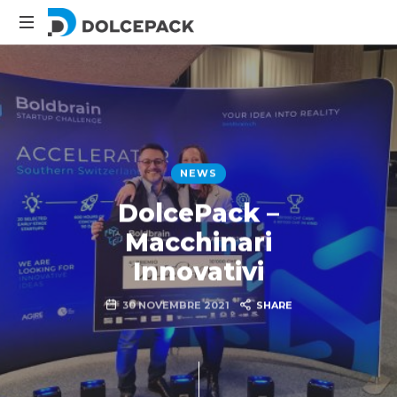
DolcePack
Packaging
Machinery
NEWS
DolcePack –
Macchinari
Innovativi
30 NOVEMBRE 2021
SHARE