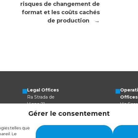
risques de changement de
format et les coûts cachés
de production
→
Legal Offices
Operat
Ra Strada de
Offices
Vigna 21
Via Scer
6966 Lugano
6805 Me
Gérer le consentement
Switzerland
Switzer
ogies telles que
areil. Le