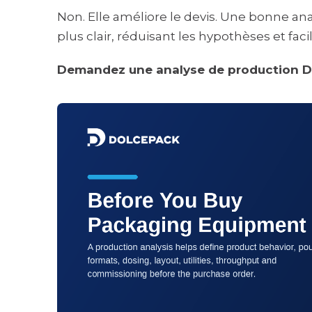
Non. Elle améliore le devis. Une bonne an
plus clair, réduisant les hypothèses et fac
Demandez une analyse de production 