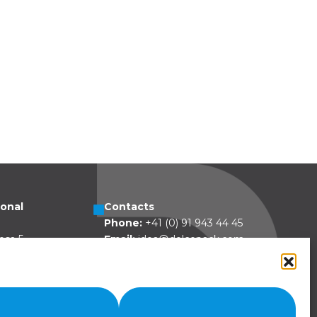
ional
Contacts
Phone:
+41 (0) 91 943 44 45
esa 5
Email:
idea@dolcepack.com
zzovico
land