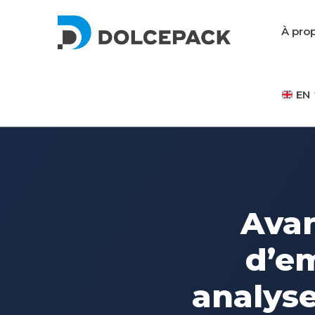
DolcePack
À pro
EN
Packaging Machinery
Avan
d’e
analyse