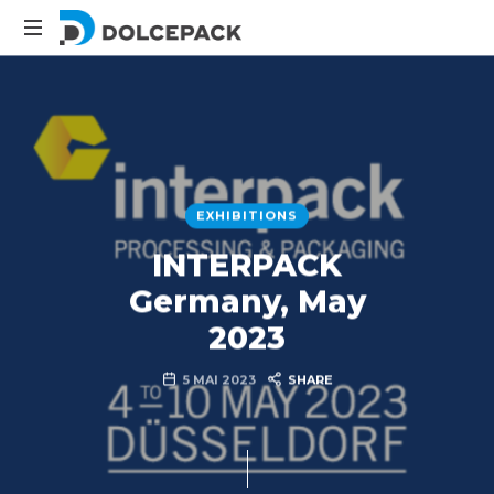
DolcePack
Packaging
Machinery
EXHIBITIONS
INTERPACK
Germany, May
2023
5 MAI 2023
SHARE