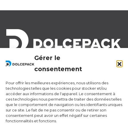
Gérer le
Legal Offices
Ra Strada de Vigna 21
consentement
6966 Lugano Switzerland
Pour offrir les meilleures expériences, nous utilisons des
Operational Offices
technologies telles que les cookies pour stocker et/ou
Via Sceresa 5
accéder aux informations de l'appareil. Le consentement à
ces technologies nous permettra de traiter des données telles
6805 Mezzovico Switzerland
que le comportement de navigation ou les identifiants uniques
sur ce site. Le fait de ne pas consentir ou de retirer son
consentement peut avoir un effet négatif sur certaines
fonctionnalités et fonctions.
Contacts