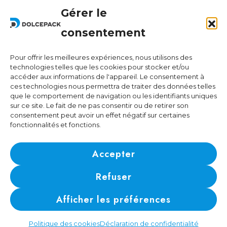
Legal Offices
Gérer le
Ra Strada de Vigna 21
6966 Lugano Switzerland
consentement
Pour offrir les meilleures expériences, nous utilisons des
Operational Offices
technologies telles que les cookies pour stocker et/ou
Via Sceresa 5
accéder aux informations de l'appareil. Le consentement à
ces technologies nous permettra de traiter des données telles
6805 Mezzovico Switzerland
que le comportement de navigation ou les identifiants uniques
sur ce site. Le fait de ne pas consentir ou de retirer son
consentement peut avoir un effet négatif sur certaines
fonctionnalités et fonctions.
Contacts
Phone:
+41 (0) 91 943 44 45
Accepter
Email:
idea@dolcepack.com
Refuser
IDI/VAT CHE-174.254.048 • Numéro RIS: CH-501.4.024.899-4
Afficher les préférences
© 2024 DolcePack Sagl •
Politique de confidentialité
•
Politique
relative aux cookies
•
Consentement aux cookies
Politique des cookies
Déclaration de confidentialité
Credits 2024 -
Parallelo42