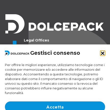
Legal Offices
Ra Strada de Vigna 21
Gestisci consenso
6966 Lugano Switzerland
Operational Offices
Per offrire le migliori esperienze, utilizziamo tecnologie come i
Via Sceresa 5
cookie per memorizzare e/o accedere alle informazioni del
dispositivo. Acconsentendo a queste tecnologie, potremo
6805 Mezzovico Switzerland
elaborare dati come il comportamento di navigazione o gli ID
univoci su questo sito. Il mancato consenso o la revoca del
consenso potrebbero influire negativamente su alcune
funzionalità.
Contacts
Phone:
+41 (0) 91 943 44 45
Accetta
Email:
idea@dolcepack.com