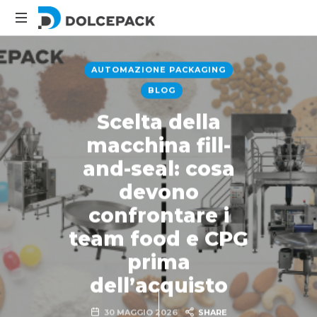
DolcePack
Packaging
Machinery
AUTOMAZIONE PACKAGING
BLOG
Scelta della
macchina fill-
and-seal: cosa
devono
confrontare i
team food e CPG
prima
dell’acquisto
30 MAGGIO 2026
SHARE