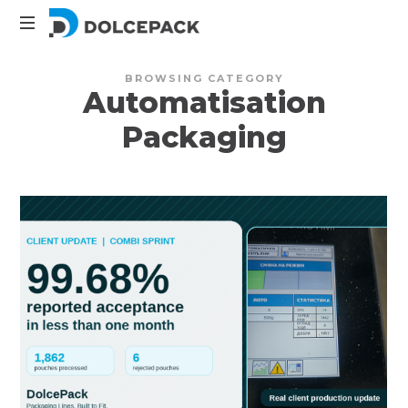
DolcePack
Packaging
BROWSING CATEGORY
Machinery
Automatisation
Packaging