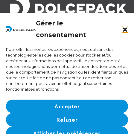
Gérer le
Legal Offices
Ra Strada de Vigna 21
consentement
6966 Lugano Switzerland
Pour offrir les meilleures expériences, nous utilisons des
Operational Offices
technologies telles que les cookies pour stocker et/ou
Via Sceresa 5
accéder aux informations de l'appareil. Le consentement à
ces technologies nous permettra de traiter des données telles
6805 Mezzovico Switzerland
que le comportement de navigation ou les identifiants uniques
sur ce site. Le fait de ne pas consentir ou de retirer son
consentement peut avoir un effet négatif sur certaines
fonctionnalités et fonctions.
Contacts
Phone:
+41 (0) 91 943 44 45
Accepter
Email:
idea@dolcepack.com
Refuser
IDI/VAT CHE-174.254.048 • Numéro RIS: CH-501.4.024.899-4
Afficher les préférences
© 2024 DolcePack Sagl •
Politique de confidentialité
•
Politique