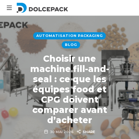
DolcePack
Packaging
Machinery
AUTOMATISATION PACKAGING
BLOG
Choisir une
machine fill-and-
seal : ce que les
équipes food et
CPG doivent
comparer avant
d’acheter
30 MAI 2026
SHARE