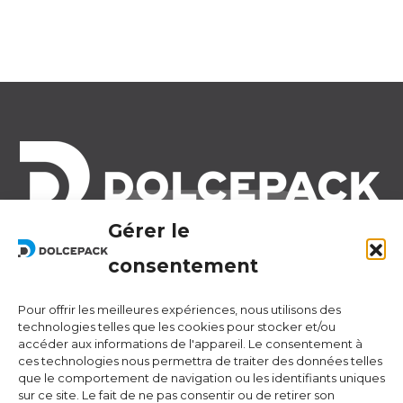
Gérer le
Legal Offices
Ra Strada de Vigna 21
consentement
6966 Lugano Switzerland
Pour offrir les meilleures expériences, nous utilisons des
Operational Offices
technologies telles que les cookies pour stocker et/ou
Via Sceresa 5
accéder aux informations de l'appareil. Le consentement à
ces technologies nous permettra de traiter des données telles
6805 Mezzovico Switzerland
que le comportement de navigation ou les identifiants uniques
sur ce site. Le fait de ne pas consentir ou de retirer son