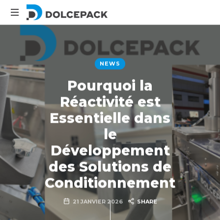
DolcePack
Packaging
Machinery
NEWS
Pourquoi la
Réactivité est
Essentielle dans
le
Développement
des Solutions de
Conditionnement
21 JANVIER 2026
SHARE