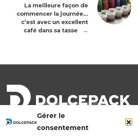
La meilleure façon de
commencer la journée…
c’est avec un excellent
café dans sa tasse
→
Gérer le
Legal Offices
Ra Strada de Vigna 21
consentement
6966 Lugano Switzerland