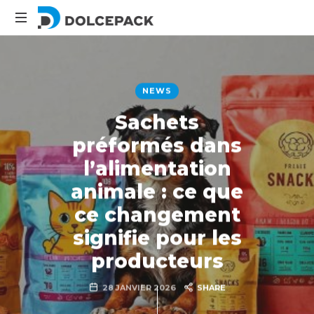
DolcePack
Packaging
Machinery
NEWS
Sachets
préformés dans
l’alimentation
animale : ce que
ce changement
signifie pour les
producteurs
28 JANVIER 2026
SHARE